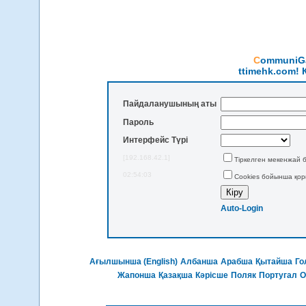
CommuniGa
ttimehk.com!
Пайдаланушының аты
Пароль
Интерфейс Түрі
[192.168.42.1]
Тіркелген мекенжай 
02:54:03
Cookies бойынша қор
Auto-Login
Ағылшынша (English)
Албанша
Арабша
Қытайша
Го
Жапонша
Қазақша
Кәрісше
Поляк
Португал
О