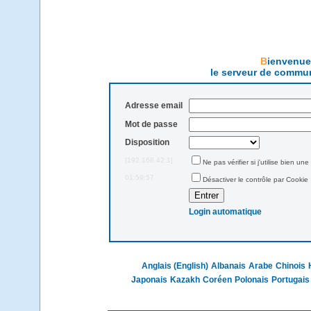
Bienvenu
le serveur de commun
Adresse email
Mot de passe
Disposition
[192.168.42.1]
Ne pas vérifier si j'utilise bien une
01:59:57
Désactiver le contrôle par Cookie
Login automatique
Anglais (English)
Albanais
Arabe
Chinois
Japonais
Kazakh
Coréen
Polonais
Portugais